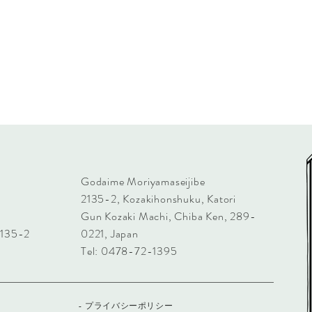
Godaime Moriyamaseijibe
2135-2, Kozakihonshuku, Katori
Gun Kozaki Machi, Chiba Ken, 289-
35-2
0221, Japan
Tel: 0478-72-1395
- プライバシーポリシー